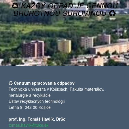
KAŽDÝ ODPAD JE CENNOU
DRUHOTNOU SUROVINOU
Centrum spracovania odpadov
Technická univerzita v Košiciach, Fakulta materiálov,
metalurgie a recyklácie
Ústav recyklačných technológií
Letná 9, 042 00 Košice
prof. Ing. Tomáš Havlík, DrSc.
tomas.havlik@tuke.sk