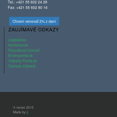
Tel.: +421 55 602 24 28
Fax: +421 55 602 80 16
Chcem venovať 2% z daní
ZAUJÍMAVÉ ODKAZY
Legislatíva
Konferencie
Posudková činnosť
Enviroportal.sk
Odpady Portal.sk
Časopis Odpady
© censo 2015
Made by
jj